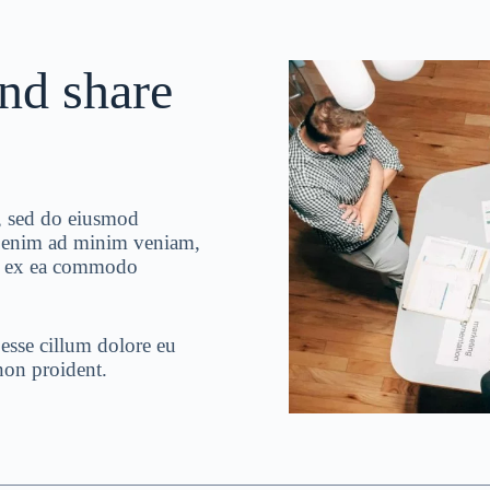
nd share
t, sed do eiusmod
Ut enim ad minim veniam,
uip ex ea commodo
 esse cillum dolore eu
 non proident.