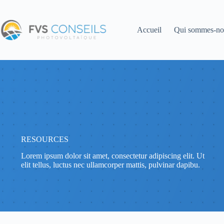
Passer
au
contenu
Accueil
Qui sommes-no
RESOURCES
Lorem ipsum dolor sit amet, consectetur adipiscing elit. Ut
elit tellus, luctus nec ullamcorper mattis, pulvinar dapibu.