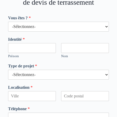
de devis de terrassement
Vous êtes ?
*
Identité
*
Prénom
Nom
Type de projet
*
Localisation
*
P
N
r
o
Téléphone
*
é
m
n